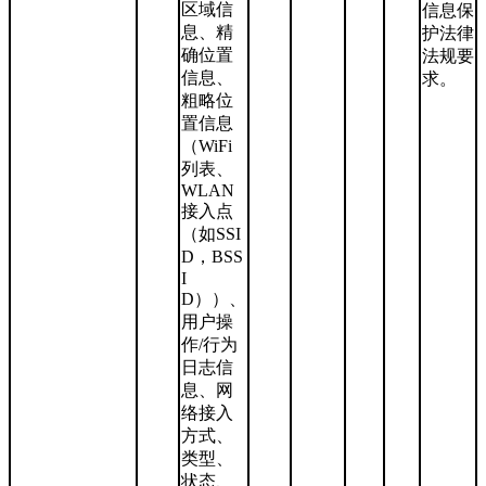
区域信
信息保
息、精
护法律
确位置
法规要
信息、
求。
粗略位
置信息
（WiFi
列表、
WLAN
接入点
（如SSI
D，BSS
I
D））、
用户操
作/行为
日志信
息、网
络接入
方式、
类型、
状态、