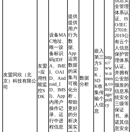
信息安
全管理
体系认
提供
证、IS
提供
O/IEC
用户
27018:
设备MA
行为
2019公
C地址、
数
有云个
唯一设
据、
人信息
嵌入
App
备标识
保护管
第三
http
运营
码(IDF
理体系
s://
方S
数据
友盟
A、IME
认证。
ww
D
的采
+应
I、OAI
并拥有
w.u
友盟同欣（北
K，
集与
数据
用性
D、And
men
公安部
SD
京）科技有限公
可视
g.co
roid_I
分析
能监
颁发的
K收
司
m/p
D、IMS
化分
控S
信息系
集传
age/
I)、App
析，
DK
统安全
输个
poli
内用户
帮助
三级等
人信
cy
操作记
更好
保证
息
录、运
的分
书。承
行中进
析决
诺其信
程信息
策实
息安全