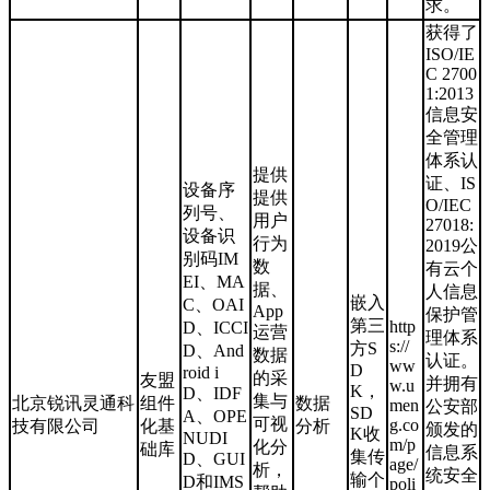
求。
获得了
ISO/IE
C 2700
1:2013
信息安
全管理
体系认
提供
证、IS
设备序
提供
O/IEC
列号、
用户
27018:
设备识
行为
2019公
别码IM
数
有云个
EI、MA
据、
人信息
嵌入
C、OAI
App
保护管
第三
http
D、ICCI
运营
理体系
s://
方S
D、And
数据
认证。
ww
D
roid i
的采
友盟
并拥有
w.u
K，
D、IDF
集与
北京锐讯灵通科
组件
数据
men
公安部
SD
A、OPE
可视
g.co
技有限公司
化基
分析
颁发的
K收
NUDI
m/p
化分
础库
信息系
集传
D、GUI
age/
析，
统安全
输个
D和IMS
poli