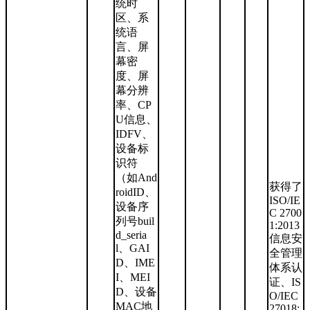
统时
区、系
统语
言、屏
幕密
度、屏
幕分辨
率、CP
U信息、
IDFV、
设备标
识符
（如And
获得了
roidID、
ISO/IE
设备序
C 2700
列号buil
1:2013
d_seria
信息安
l、GAI
全管理
D、IME
体系认
I、MEI
证、IS
D、设备
O/IEC
MAC地
27018: