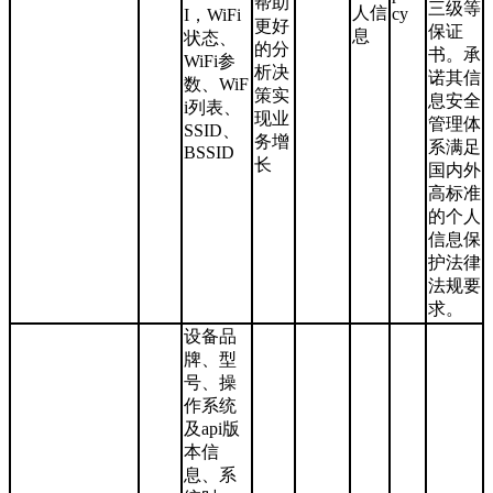
帮助
三级等
人信
cy
I，WiFi
更好
保证
息
状态、
的分
书。承
WiFi参
析决
诺其信
数、WiF
策实
息安全
i列表、
现业
管理体
SSID、
务增
系满足
BSSID
长
国内外
高标准
的个人
信息保
护法律
法规要
求。
设备品
牌、型
号、操
作系统
及api版
本信
息、系