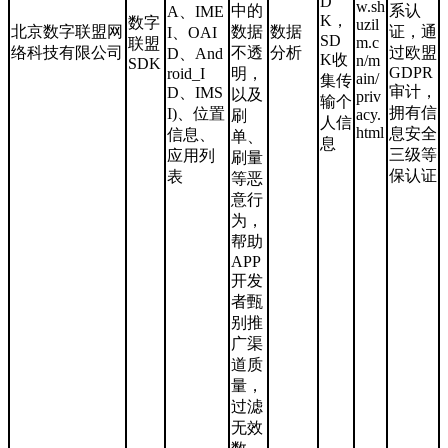
D
w.sh
中的
系认
A、IME
K，
数字
uzil
北京数字联盟网
数据
数据
证，通
I、OAI
SD
m.c
联盟
络科技有限公司
不透
分析
过欧盟
D、And
K收
n/m
SDK
GDPR
roid_I
明，
ain/
集传
审计，
D、IMS
以及
priv
输个
拥有信
I)、位置
acy.
刷
人信
html
息安全
信息、
单、
息
三级等
应用列
刷量
保认证
表
等恶
意行
为，
帮助
APP
开发
者甄
别推
广渠
道质
量，
过滤
无效