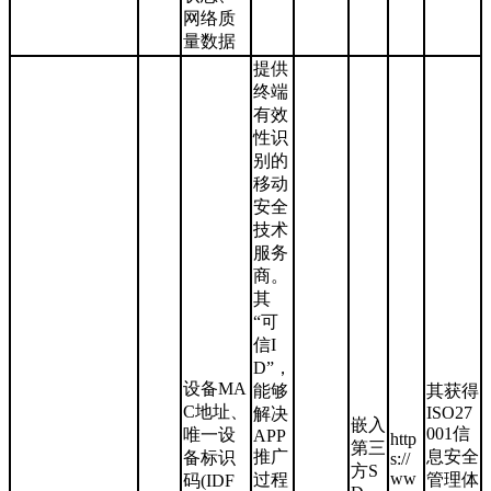
网络质
量数据
提供
终端
有效
性识
别的
移动
安全
技术
服务
商。
其
“可
信I
D”，
设备MA
能够
其获得
C地址、
ISO27
解决
嵌入
001信
唯一设
APP
http
第三
推广
息安全
备标识
s://
方S
ww
过程
管理体
码(IDF