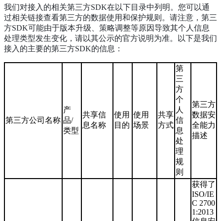
我们对接入的相关第三方SDK在以下目录中列明。您可以通
过相关链接查看第三方的数据使用和保护规则。请注意，第三
方SDK可能由于版本升级、策略调整等原因导致其个人信息
处理类型发生变化，请以其公示的官方说明为准。以下是我们
接入的主要的第三方SDK的信息：
第
三
方
个
第三方
产
人
共享信
使用
使用
共享
数据安
第三方公司名称
品/
信
息名称
目的
场景
方式
全能力
类型
息
描述
处
理
规
则
获得了
ISO/IE
C 2700
1:2013