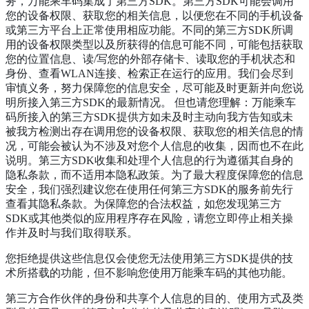
务，万能乘车码集成了第三方SDK。第三方SDK可能会调用
您的设备权限、获取您的相关信息，以便您在不同的手机设备
或第三方平台上正常使用相应功能。不同的第三方SDK所调
用的设备权限类型以及所获得的信息可能不同，可能包括获取
您的位置信息、读/写您的外部存储卡、读取您的手机状态和
身份、查看WLAN连接、检索正在运行的应用。我们会尽到
审慎义务，努力保障您的信息安全，尽可能及时更新并向您说
明所接入第三方SDK的最新情况。 但也请您理解：万能乘车
码所接入的第三方SDK提供方如未及时主动向我方告知或未
被我方检测出存在调用您的设备权限、获取您的相关信息的情
况，可能会被认为不涉及对您个人信息的收集，因而也不在此
说明。第三方SDK收集和处理个人信息的行为遵循其自身的
隐私条款，而不适用本隐私政策。为了最大程度保障您的信息
安全，我们强烈建议您在使用任何第三方SDK的服务前先行
查看其隐私条款。为保障您的合法权益，如您发现第三方
SDK或其他类似的应用程序存在风险，请您立即停止相关操
作并及时与我们取得联系。
您拒绝提供这些信息仅会使您无法使用第三方SDK提供的技
术所搭载的功能，但不影响您使用万能乘车码的其他功能。
第三方合作伙伴的身份和共享个人信息的目的、使用方式及类