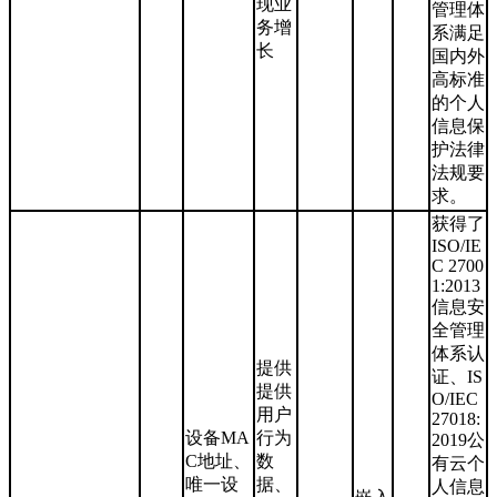
现业
管理体
务增
系满足
长
国内外
高标准
的个人
信息保
护法律
法规要
求。
获得了
ISO/IE
C 2700
1:2013
信息安
全管理
体系认
提供
证、IS
提供
O/IEC
用户
27018:
设备MA
行为
2019公
C地址、
数
有云个
唯一设
据、
人信息