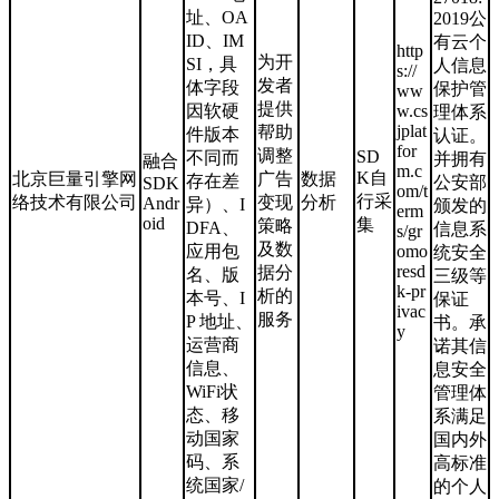
址、OA
2019公
ID、IM
有云个
http
为开
SI，具
人信息
s://
发者
体字段
保护管
ww
提供
因软硬
w.cs
理体系
jplat
帮助
件版本
认证。
for
调整
SD
不同而
并拥有
融合
m.c
K自
北京巨量引擎网
广告
数据
存在差
公安部
SDK
om/t
行采
络技术有限公司
变现
分析
Andr
异）、I
颁发的
erm
oid
集
策略
DFA、
信息系
s/gr
及数
应用包
omo
统安全
resd
据分
名、版
三级等
k-pr
析的
本号、I
保证
ivac
服务
P 地址、
书。承
y
运营商
诺其信
信息、
息安全
WiFi状
管理体
态、移
系满足
动国家
国内外
码、系
高标准
统国家/
的个人