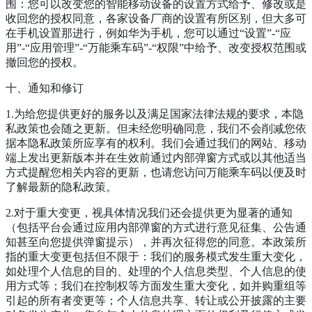
围：您可以改变您的智能移动设备的设置方式给予、修改或是
收回您的授权同意，各家设备厂商的设置有所区别，但大多可
在手机设置那进行，例如华为手机，您可以通过“设置”-“应
用”-“应用管理”-“万能乘车码”-“权限”中给予、改变授权范围或
撤回您的授权。
十、通知和修订
1.为给您提供更好的服务以及满足国家法律法规的要求，本隐
私政策也会随之更新。但未经您明确同意，我们不会削减您依
据本隐私政策所应享有的权利。我们会通过我们的网站、移动
端上发出更新版本并在生效前通过内部弹窗方式或以其他适当
方式提醒您相关内容的更新，也请您访问万能乘车码以便及时
了解最新的隐私政策。
2.对于重大变更，视具体情况我们还会提供更为显著的通知
（包括平台会通过应用内部弹窗的方式进行意见征集、公告通
知甚至向您提供弹窗提示），并再次征得您的同意。本政策所
指的重大变更包括但不限于：我们的服务模式发生重大变化，
如处理个人信息的目的、处理的个人信息类型、个人信息的使
用方式等；我们在控制权等方面发生重大变化，如并购重组等
引起的所有者变更等；个人信息共享、转让或公开披露的主要