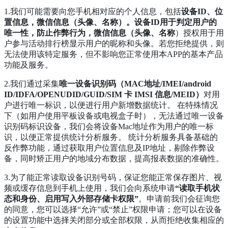
1.我们可能需要向您手机相对应的个人信息，包括
设备ID、位
置信息，微信信息（头像、名称）。设备ID用于判定用户的
唯一性，防止作弊行为，微信信息（头像、名称
）授权用于用
户参与活动排行榜显示用户的昵称和头像。若您拒绝提供，则
无法使用该特定服务，但不影响您正常使用本APP的基本产品
功能及服务。
2.我们通过采集
唯一设备识别码（MAC地址/IMEI/android
ID/IDFA/OPENUDID/GUID/SIM 卡 IMSI 信息/MEID）
对用
户进行唯一标识，以便进行用户新增数据统计。 在特殊情况
下（如用户使用平板设备或电视盒子时），无法通过唯一设备
识别码标识设备，我们会将设备Mac地址作为用户的唯一标
识，以便正常提供统计分析服务。 统计分析服务具备基础的
反作弊功能，通过获取用户位置信息及IP地址，剔除作弊设
备，同时矫正用户的地域分布数据，提高报表数据的准确性。
3.为了能正常读取设备识别号码，保证您能正常保存图片、视
频或缓存信息到手机上使用，我们会向系统申请
“读取手机状
态和身份、启用写入外部存储卡权限”
。申请前我们会征询您
的同意，您可以选择“允许”或“禁止”权限申请；您可以在设备
的设置功能中选择关闭部分或全部权限，从而拒绝收集相应的