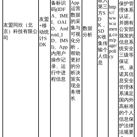
嵌入
App
备标识
保护管
第三
http
运营
码(IDF
理体系
s://
方S
数据
A、IME
认证。
ww
友盟
D
的采
I、OAI
并拥有
w.u
友盟同欣（北
K，
+移
集与
数据
D、And
men
公安部
SD
京）科技有限公
动统
可视
g.co
roid_I
分析
颁发的
K收
司
计S
m/p
D、IMS
化分
信息系
集传
DK
age/
I)、App
析，
统安全
输个
poli
内用户
帮助
三级等
人信
cy
操作记
更好
保证
息
录、运
的分
书。承
行中进
析决
诺其信
程信息
策实
息安全
现业
管理体
务增
系满足
长
国内外
高标准
的个人
信息保
护法律
法规要