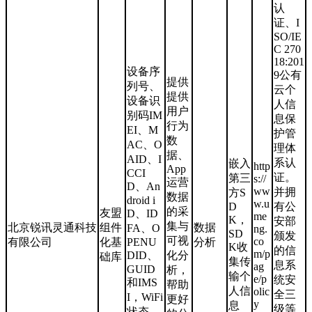
认
证、I
SO/IE
C 270
18:201
设备序
9公有
提供
列号、
云个
提供
设备识
人信
用户
别码IM
息保
行为
EI、M
护管
数
AC、O
理体
据、
AID、I
系认
嵌入
http
App
CCI
证。
第三
s://
运营
D、An
ww
并拥
方S
数据
droid i
w.u
D
有公
的采
友盟
D、ID
me
K，
安部
集与
北京锐讯灵通科技
组件
数据
FA、O
ng.
SD
颁发
可视
co
有限公司
化基
PENU
分析
K收
的信
m/p
DID、
化分
础库
集传
息系
ag
GUID
析，
输个
e/p
统安
和IMS
帮助
人信
olic
全三
I，WiFi
更好
y
息
级等
状态、