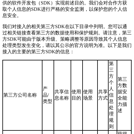
供的软件开发包（SDK）实现前述目的。我们会对合作方获
取个人信息的SDK进行严格的安全监测，以保护您的个人信
息安全。
我们对接入的相关第三方SDK在以下目录中列明。您可以通
过相关链接查看第三方的数据使用和保护规则。请注意，第三
方SDK可能由于版本升级、策略调整等原因导致其个人信息
处理类型发生变化，请以其公示的官方说明为准。以下是我们
接入的主要的第三方SDK的信息：
第
三
方
第三
个
方数
产
人
共享信
使用
使用
共享
据安
第三方公司名称
品/
信
息名称
目的
场景
方式
全能
类型
息
力描
处
述
理
规
则
获得