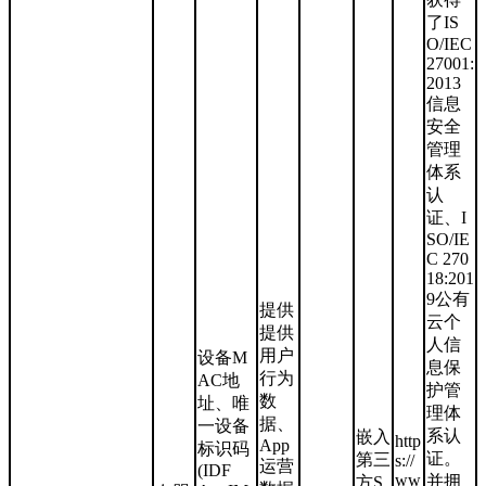
了IS
O/IEC
27001:
2013
信息
安全
管理
体系
认
证、I
SO/IE
C 270
18:201
9公有
提供
云个
提供
人信
用户
设备M
息保
行为
AC地
护管
数
址、唯
理体
据、
一设备
系认
嵌入
http
App
标识码
证。
第三
s://
运营
(IDF
ww
并拥
方S