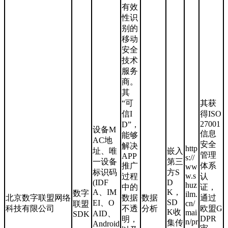
有效
性识
别的
移动
安全
技术
服务
商。
其
“可
其获
信I
得ISO
27001
D”，
设备M
信息
能够
AC地
安全
解决
http
址、唯
嵌入
管理
APP
s://
一设备
第三
推广
体系
ww
标识码
方S
w.s
过程
认
(IDF
D
huz
中的
证，
A、IM
K，
数字
ilm.
北京数字联盟网络
数据
数据
通过
SD
EI、O
cn/
联盟
科技有限公司
不透
分析
欧盟G
K收
mai
AID、
SDK
DPR
明，
n/pr
集传
Android