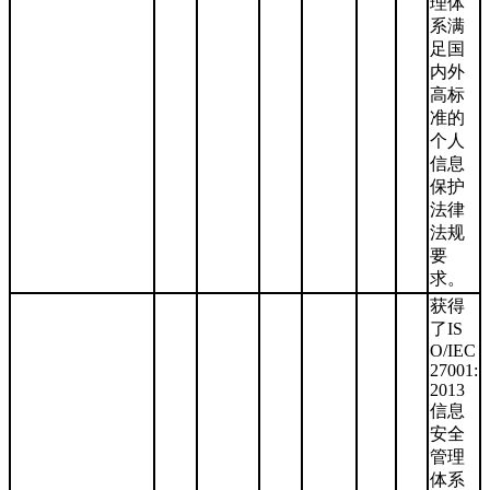
理体
系满
足国
内外
高标
准的
个人
信息
保护
法律
法规
要
求。
获得
了IS
O/IEC
27001:
2013
信息
安全
管理
体系