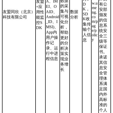
数据
A、IM
友盟
w.u
D
有公
的采
EI、O
+应
me
K，
安部
集与
友盟同欣（北京）
AID、
数据
用性
ng.
SD
颁发
可视
Android
co
科技有限公司
分析
能监
K收
的信
m/p
_ID、I
化分
控S
集传
息系
ag
MSI)、
析，
DK
输个
e/p
统安
App内
帮助
人信
olic
全三
用户操
更好
y
息
级等
作记
的分
保证
录、运
析决
书。
行中进
策实
承诺
程信息
现业
其信
务增
息安
长
全管
理体
系满
足国
内外
高标
准的
个人