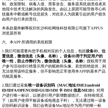
制、政策限制、病毒入侵、黑客攻击、服务器系统崩溃或者其
他现今技术无法解决的风险发生。由以上原因可能导致寻心科
技服务中断或帐号信息损失，对此非人为因素引起的用户损失
由用户自行承担责任。
本条款最终解释权归长沙科松网络科技有限公司旗下APPUS
浏览器所有
六、本APP 所调用的系统权限
1.我们可能需要向您手机相对应的个人信息，包括
设备ID、位
置信息，微信信息（头像、名称）。设备ID用于判定用户的
唯一性，防止作弊行为，微信信息（头像、名称
）授权用于用
户参与活动排行榜显示用户的昵称和头像。若您拒绝提供，则
无法使用该特定服务，但不影响您正常使用本APP的基本产品
功能及服务。
2.我们通过采集
唯一设备识别码（MAC地址/IMEI/android
ID/IDFA/OPENUDID/GUID/SIM 卡 IMSI 信息/MEID）
对用
户进行唯一标识，以便进行用户新增数据统计。 在特殊情况
下（如用户使用平板设备或电视盒子时），无法通过唯一设备
识别码标识设备，我们会将设备Mac地址作为用户的唯一标