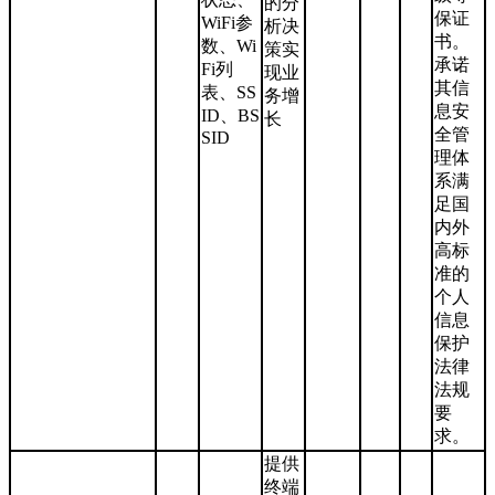
的分
保证
WiFi参
析决
书。
数、Wi
策实
承诺
Fi列
现业
其信
表、SS
务增
息安
ID、BS
长
全管
SID
理体
系满
足国
内外
高标
准的
个人
信息
保护
法律
法规
要
求。
提供
终端