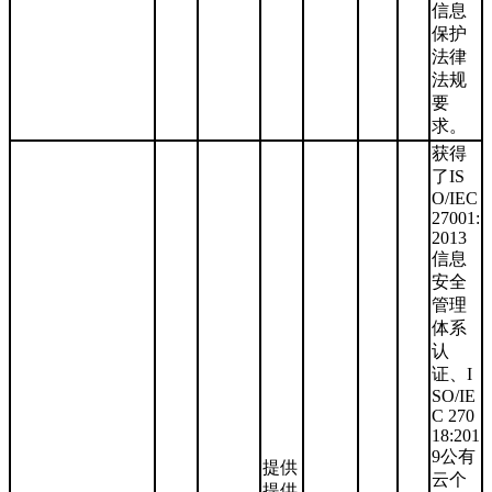
信息
保护
法律
法规
要
求。
获得
了IS
O/IEC
27001:
2013
信息
安全
管理
体系
认
证、I
SO/IE
C 270
18:201
9公有
提供
云个
提供