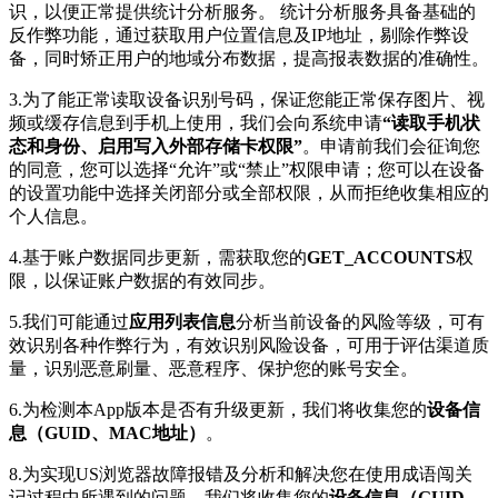
识，以便正常提供统计分析服务。 统计分析服务具备基础的
反作弊功能，通过获取用户位置信息及IP地址，剔除作弊设
备，同时矫正用户的地域分布数据，提高报表数据的准确性。
3.为了能正常读取设备识别号码，保证您能正常保存图片、视
频或缓存信息到手机上使用，我们会向系统申请
“读取手机状
态和身份、启用写入外部存储卡权限”
。申请前我们会征询您
的同意，您可以选择“允许”或“禁止”权限申请；您可以在设备
的设置功能中选择关闭部分或全部权限，从而拒绝收集相应的
个人信息。
4.基于账户数据同步更新，需获取您的
GET_ACCOUNTS
权
限，以保证账户数据的有效同步。
5.我们可能通过
应用列表信息
分析当前设备的风险等级，可有
效识别各种作弊行为，有效识别风险设备，可用于评估渠道质
量，识别恶意刷量、恶意程序、保护您的账号安全。
6.为检测本App版本是否有升级更新，我们将收集您的
设备信
息（GUID、MAC地址）
。
8.为实现US浏览器故障报错及分析和解决您在使用成语闯关
记过程中所遇到的问题，我们将收集您的
设备信息（GUID、