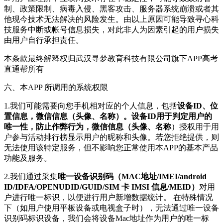
制、政策限制、病毒入侵、黑客攻击、服务器系统崩溃或者其
他现今技术无法解决的风险发生。由以上原因可能导致寻心科
技服务中断或帐号信息损失，对此非人为因素引起的用户损失
由用户自行承担责任。
本条款最终解释权归武汉寻梦教育科技有限公司旗下APP高考
直通帮所有
六、本APP 所调用的系统权限
1.我们可能需要向您手机相对应的个人信息，包括
设备ID、位
置信息，微信信息（头像、名称）。设备ID用于判定用户的
唯一性，防止作弊行为，微信信息（头像、名称
）授权用于用
户参与活动排行榜显示用户的昵称和头像。若您拒绝提供，则
无法使用该特定服务，但不影响您正常使用本APP的基本产品
功能及服务。
2.我们通过采集
唯一设备识别码（MAC地址/IMEI/android
ID/IDFA/OPENUDID/GUID/SIM 卡 IMSI 信息/MEID）
对用
户进行唯一标识，以便进行用户新增数据统计。 在特殊情况
下（如用户使用平板设备或电视盒子时），无法通过唯一设备
识别码标识设备，我们会将设备Mac地址作为用户的唯一标