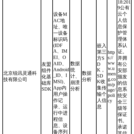
18:201
9公有
云个
设备M
人信
AC地
息保
址、唯
护管
一设备
理体
标识码
(IDF
系认
嵌入
A、IM
证。
第三
http
EI、O
s://
并拥
方S
ww
AID、
数据
友盟
D
有公
w.u
Android
统
K，
组件
安部
北京锐讯灵通科
数据
men
_ID、I
SD
计、
化基
颁发
g.co
技有限公司
分析
MSI)、
K收
崩溃
础库
的信
m/p
App内
集传
分析
SDK
息系
age/
用户操
输个
poli
统安
作记
人信
cy
全三
录、运
息
级等
行中进
保证
程信
书。
息、设
承诺
备序列
其信