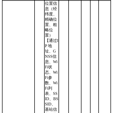
位置信
息（经
纬度、
精确位
置、粗
略位
置）
【通过I
P 地
址、G
NSS信
息、Wi
Fi状
态、Wi
Fi参
数、Wi
Fi列
表、SS
ID、BS
SID、
基站信