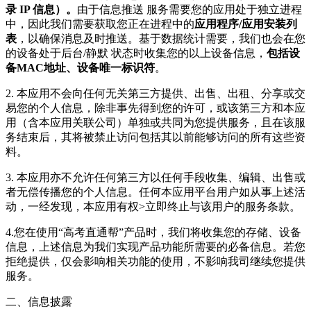
录 IP 信息）。
由于信息推送 服务需要您的应用处于独立进程
中，因此我们需要获取您正在进程中的
应用程序/应用安装列
表
，以确保消息及时推送。基于数据统计需要，我们也会在您
的设备处于后台/静默 状态时收集您的以上设备信息，
包括设
备MAC地址、设备唯一标识符
。
2. 本应用不会向任何无关第三方提供、出售、出租、分享或交
易您的个人信息，除非事先得到您的许可，或该第三方和本应
用（含本应用关联公司）单独或共同为您提供服务，且在该服
务结束后，其将被禁止访问包括其以前能够访问的所有这些资
料。
3. 本应用亦不允许任何第三方以任何手段收集、编辑、出售或
者无偿传播您的个人信息。任何本应用平台用户如从事上述活
动，一经发现，本应用有权>立即终止与该用户的服务条款。
4.您在使用“高考直通帮”产品时，我们将收集您的存储、设备
信息，上述信息为我们实现产品功能所需要的必备信息。若您
拒绝提供，仅会影响相关功能的使用，不影响我司继续您提供
服务。
二、信息披露