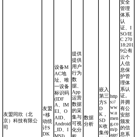
安全
管理
体系
认
证、I
SO/IE
C 270
18:201
9公有
提供
云个
提供
人信
用户
设备M
息保
行为
AC地
护管
数
址、唯
理体
据、
一设备
系认
嵌入
App
标识码
证。
第三
http
运营
(IDF
s://
并拥
方S
数据
A、IM
ww
友盟
D
有公
的采
EI、O
w.u
友盟同欣（北
K，
+移
安部
集与
AID、
数据
men
SD
京）科技有限公
动统
颁发
可视
Android
g.co
分析
K收
司
计S
的信
m/p
_ID、I
化分
集传
DK
息系
age/
MSI)、
析，