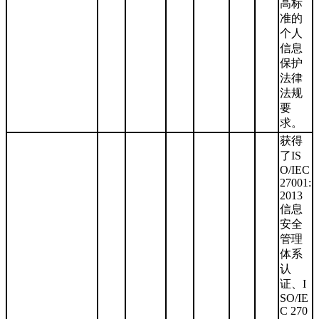
高标
准的
个人
信息
保护
法律
法规
要
求。
获得
了IS
O/IEC
27001:
2013
信息
安全
管理
体系
认
证、I
SO/IE
C 270