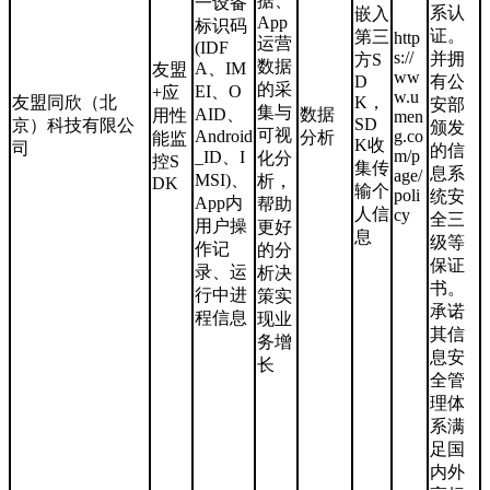
据、
一设备
系认
嵌入
App
标识码
证。
第三
http
运营
(IDF
s://
并拥
方S
数据
A、IM
友盟
ww
D
有公
的采
EI、O
+应
w.u
友盟同欣（北
K，
安部
集与
AID、
数据
用性
men
SD
京）科技有限公
颁发
可视
Android
g.co
分析
能监
K收
司
的信
m/p
_ID、I
化分
控S
集传
息系
age/
MSI)、
析，
DK
输个
poli
统安
App内
帮助
人信
cy
全三
用户操
更好
息
级等
作记
的分
保证
录、运
析决
书。
行中进
策实
承诺
程信息
现业
其信
务增
息安
长
全管
理体
系满
足国
内外