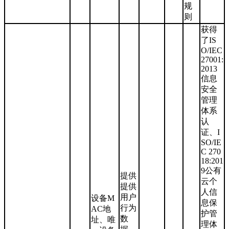
规
则
获得
了IS
O/IEC
27001:
2013
信息
安全
管理
体系
认
证、I
SO/IE
C 270
18:201
9公有
提供
云个
提供
人信
用户
设备M
息保
行为
AC地
护管
数
址、唯
理体