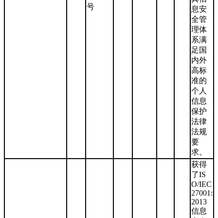
号
息安
全管
理体
系满
足国
内外
高标
准的
个人
信息
保护
法律
法规
要
求。
获得
了IS
O/IEC
27001:
2013
信息