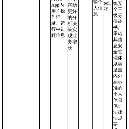
输个
poli
统安
App内
帮助
人信
cy
全三
用户操
更好
息
级等
作记
的分
保证
录、运
析决
书。
行中进
策实
承诺
程信息
现业
其信
务增
息安
长
全管
理体
系满
足国
内外
高标
准的
个人
信息
保护
法律
法规
要