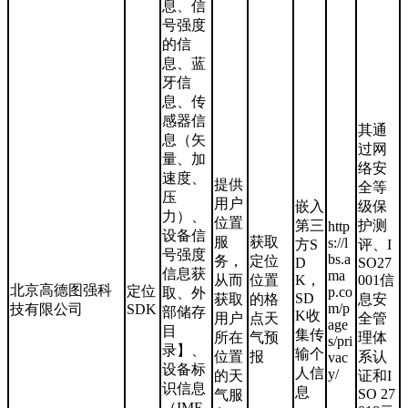
息、信
号强度
的信
息、蓝
牙信
息、传
感器信
其通
息（矢
过网
量、加
络安
速度、
提供
全等
压
用户
嵌入
级保
力）、
位置
第三
护测
http
设备信
服
获取
s://l
方S
评、I
号强度
bs.a
务，
定位
D
SO27
信息获
ma
从而
位置
K，
001信
北京高德图强科
定位
p.co
取、外
SD
获取
的格
息安
m/p
技有限公司
SDK
部储存
K收
用户
点天
全管
age
目
集传
所在
气预
理体
s/pri
录】、
输个
位置
报
系认
vac
设备标
人信
y/
的天
证和I
识信息
息
SO 27
气服
（IME