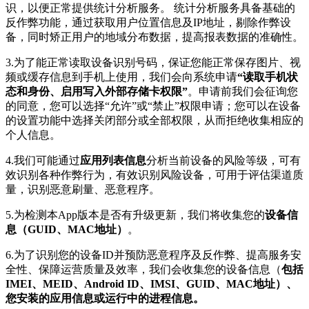
识，以便正常提供统计分析服务。 统计分析服务具备基础的
反作弊功能，通过获取用户位置信息及IP地址，剔除作弊设
备，同时矫正用户的地域分布数据，提高报表数据的准确性。
3.为了能正常读取设备识别号码，保证您能正常保存图片、视
频或缓存信息到手机上使用，我们会向系统申请
“读取手机状
态和身份、启用写入外部存储卡权限”
。申请前我们会征询您
的同意，您可以选择“允许”或“禁止”权限申请；您可以在设备
的设置功能中选择关闭部分或全部权限，从而拒绝收集相应的
个人信息。
4.我们可能通过
应用列表信息
分析当前设备的风险等级，可有
效识别各种作弊行为，有效识别风险设备，可用于评估渠道质
量，识别恶意刷量、恶意程序。
5.为检测本App版本是否有升级更新，我们将收集您的
设备信
息（GUID、MAC地址）
。
6.为了识别您的设备ID并预防恶意程序及反作弊、提高服务安
全性、保障运营质量及效率，我们会收集您的设备信息（
包括
IMEI、MEID、Android ID、IMSI、GUID、MAC地址）、
您安装的应用信息或运行中的进程信息。