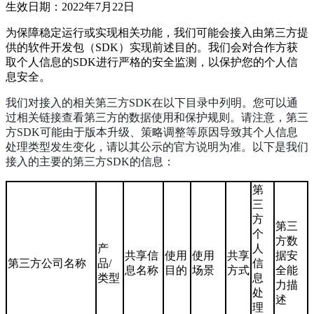
生效日期：2022年7月22日
为保障稳定运行或实现相关功能，我们可能会接入由第三方提
供的软件开发包（SDK）实现前述目的。我们会对合作方获
取个人信息的SDK进行严格的安全监测，以保护您的个人信
息安全。
我们对接入的相关第三方SDK在以下目录中列明。您可以通
过相关链接查看第三方的数据使用和保护规则。请注意，第三
方SDK可能由于版本升级、策略调整等原因导致其个人信息
处理类型发生变化，请以其公示的官方说明为准。以下是我们
接入的主要的第三方SDK的信息：
第
三
方
第三
个
方数
产
人
共享信
使用
使用
共享
据安
第三方公司名称
品/
信
息名称
目的
场景
方式
全能
类型
息
力描
处
述
理