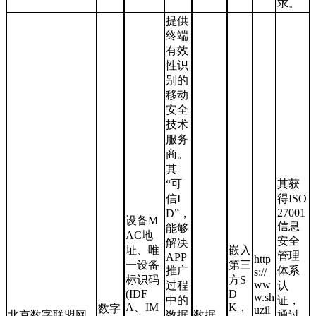
求。
提供
终端
有效
性识
别的
移动
安全
技术
服务
商。
其
“可
其获
信I
得ISO
27001
D”，
设备M
信息
能够
AC地
安全
解决
址、唯
嵌入
管理
APP
http
一设备
第三
推广
体系
s://
标识码
方S
ww
过程
认
(IDF
D
w.sh
中的
证，
A、IM
K，
数字
uzil
北京数字联盟网
数据
数据
通过