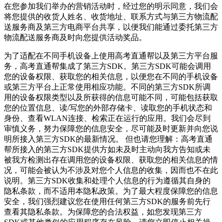
在您参加我们举办的营销活动时，经过您的明示同意，我们会
将您提供的收货人姓名、收货地址、联系方式与第三方物流配
送服务商及第三方电商平台共享，以便我们能通过委托第三方
物流配送服务商及时向您提供活动奖品。
为了适配在不同手机设备上使用高考直通帮以及第三方平台服
务，高考直通帮集成了第三方SDK。第三方SDK可能会调用
您的设备权限、获取您的相关信息，以便您在不同的手机设备
或第三方平台上正常使用相应功能。不同的第三方SDK所调
用的设备权限类型以及所获得的信息可能不同，可能包括获取
您的位置信息、读/写您的外部存储卡、读取您的手机状态和
身份、查看WLAN连接、检索正在运行的应用。我们会尽到
审慎义务，努力保障您的信息安全，尽可能及时更新并向您说
明所接入第三方SDK的最新情况。 但也请您理解：高考直通
帮所接入的第三方SDK提供方如未及时主动向我方告知或未
被我方检测出存在调用您的设备权限、获取您的相关信息的情
况，可能会被认为不涉及对您个人信息的收集，因而也不在此
说明。第三方SDK收集和处理个人信息的行为遵循其自身的
隐私条款，而不适用本隐私政策。为了最大程度保障您的信息
安全，我们强烈建议您在使用任何第三方SDK的服务前先行
查看其隐私条款。为保障您的合法权益，如您发现第三方