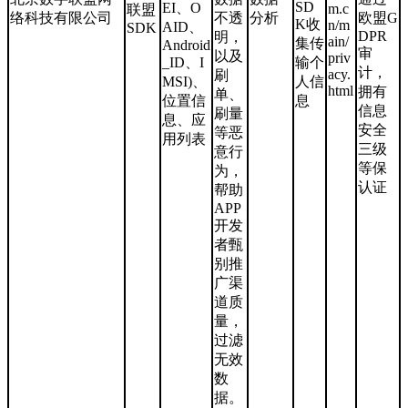
SD
EI、O
m.c
联盟
络科技有限公司
不透
分析
欧盟G
K收
n/m
AID、
SDK
DPR
明，
ain/
集传
Android
审
以及
priv
_ID、I
输个
计，
acy.
刷
MSI)、
人信
html
拥有
单、
位置信
息
信息
刷量
息、应
安全
等恶
用列表
三级
意行
等保
为，
认证
帮助
APP
开发
者甄
别推
广渠
道质
量，
过滤
无效
数
据。